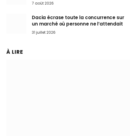
Mini désertent le salon
7 août 2026
Dacia écrase toute la concurrence sur
un marché où personne ne l’attendait
31 juillet 2026
À LIRE