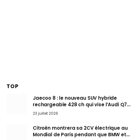
TOP
Jaecoo 8 : le nouveau SUV hybride
rechargeable 428 ch qui vise l’Audi Q7
arrive en Europe cet automne
23 juillet 2026
Citroën montrera sa 2CV électrique au
Mondial de Paris pendant que BMW et