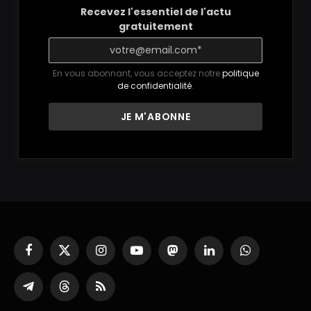
Recevez l'essentiel de l'actu
gratuitement
En vous abonnant, vous acceptez notre
politique
de confidentialité
.
Facebook
X
Instagram
YouTube
Mastodon
LinkedIn
WhatsApp
(Twitter)
Partager
Threads
RSS
sur