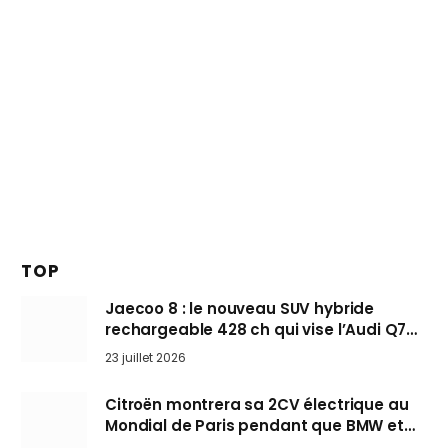
TOP
Jaecoo 8 : le nouveau SUV hybride
rechargeable 428 ch qui vise l’Audi Q7
arrive en Europe cet automne
23 juillet 2026
Citroën montrera sa 2CV électrique au
Mondial de Paris pendant que BMW et
Mini désertent le salon