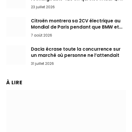
arrive en Europe cet automne
23 juillet 2026
Citroën montrera sa 2CV électrique au
Mondial de Paris pendant que BMW et
Mini désertent le salon
7 août 2026
Dacia écrase toute la concurrence sur
un marché où personne ne l’attendait
31 juillet 2026
À LIRE