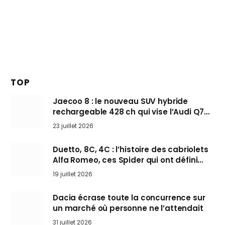
TOP
Jaecoo 8 : le nouveau SUV hybride
rechargeable 428 ch qui vise l’Audi Q7
arrive en Europe cet automne
23 juillet 2026
Duetto, 8C, 4C : l’histoire des cabriolets
Alfa Romeo, ces Spider qui ont défini
l’art de rouler cheveux au vent
19 juillet 2026
Dacia écrase toute la concurrence sur
un marché où personne ne l’attendait
31 juillet 2026