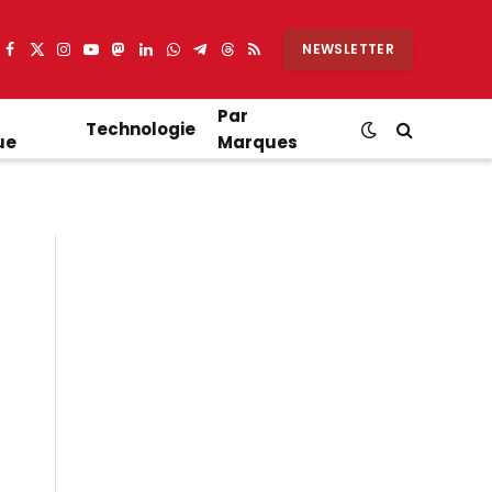
NEWSLETTER
Facebook
X
Instagram
YouTube
Mastodon
LinkedIn
WhatsApp
Partager
Threads
RSS
(Twitter)
sur
Telegram
Par
Technologie
ue
Marques