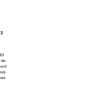
63
863
 de
cord
sis
nes