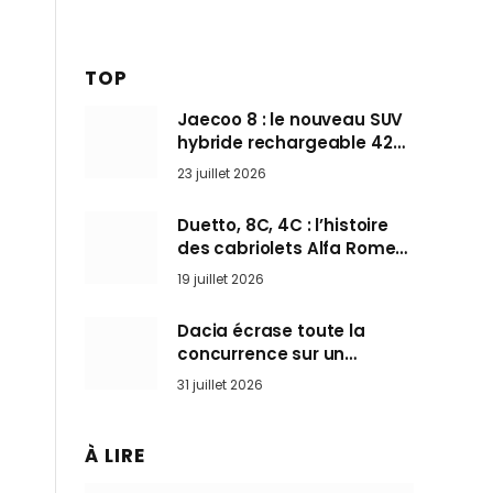
TOP
Jaecoo 8 : le nouveau SUV
hybride rechargeable 428
ch qui vise l’Audi Q7 arrive
23 juillet 2026
en Europe cet automne
Duetto, 8C, 4C : l’histoire
des cabriolets Alfa Romeo,
ces Spider qui ont défini
19 juillet 2026
l’art de rouler cheveux au
vent
Dacia écrase toute la
concurrence sur un
marché où personne ne
31 juillet 2026
l’attendait
À LIRE