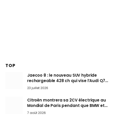
TOP
Jaecoo 8 : le nouveau SUV hybride
rechargeable 428 ch qui vise l’Audi Q7
arrive en Europe cet automne
23 juillet 2026
Citroën montrera sa 2CV électrique au
Mondial de Paris pendant que BMW et
Mini désertent le salon
7 août 2026