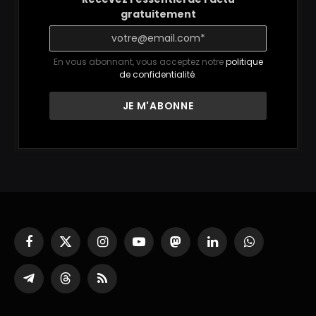
gratuitement
En vous abonnant, vous acceptez notre
politique
de confidentialité
.
Facebook
X
Instagram
YouTube
Mastodon
LinkedIn
WhatsApp
(Twitter)
Partager
Threads
RSS
sur
Telegram