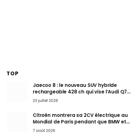
TOP
Jaecoo 8 : le nouveau SUV hybride
rechargeable 428 ch qui vise l’Audi Q7
arrive en Europe cet automne
23 juillet 2026
Citroën montrera sa 2CV électrique au
Mondial de Paris pendant que BMW et
Mini désertent le salon
7 août 2026