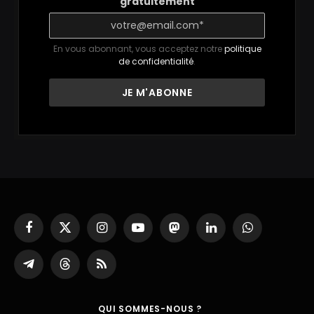
gratuitement
En vous abonnant, vous acceptez notre
politique
de confidentialité
.
Facebook
X
Instagram
YouTube
Mastodon
LinkedIn
WhatsApp
(Twitter)
Partager
Threads
RSS
sur
Telegram
QUI SOMMES-NOUS ?