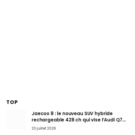
TOP
Jaecoo 8 : le nouveau SUV hybride
rechargeable 428 ch qui vise l’Audi Q7
arrive en Europe cet automne
23 juillet 2026