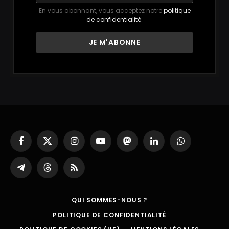
En vous abonnant, vous acceptez notre
politique
de confidentialité
.
Facebook
X
Instagram
YouTube
Mastodon
LinkedIn
WhatsApp
(Twitter)
Partager
Threads
RSS
sur
Telegram
QUI SOMMES-NOUS ?
POLITIQUE DE CONFIDENTIALITÉ