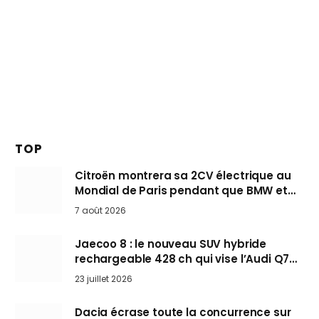
TOP
Citroën montrera sa 2CV électrique au
Mondial de Paris pendant que BMW et
Mini désertent le salon
7 août 2026
Jaecoo 8 : le nouveau SUV hybride
rechargeable 428 ch qui vise l’Audi Q7
arrive en Europe cet automne
23 juillet 2026
Dacia écrase toute la concurrence sur