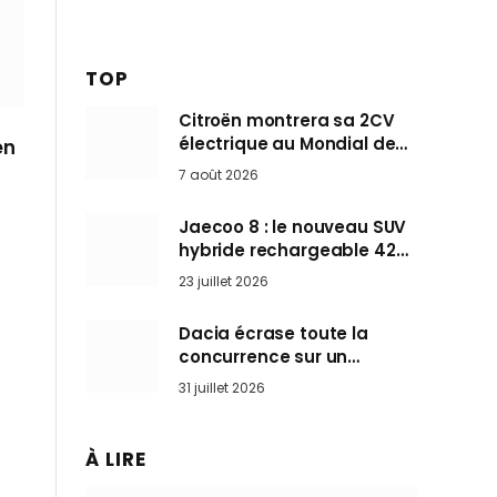
TOP
Citroën montrera sa 2CV
électrique au Mondial de
en
Paris pendant que BMW et
7 août 2026
Mini désertent le salon
Jaecoo 8 : le nouveau SUV
hybride rechargeable 428
ch qui vise l’Audi Q7 arrive
23 juillet 2026
en Europe cet automne
Dacia écrase toute la
concurrence sur un
marché où personne ne
31 juillet 2026
l’attendait
À LIRE