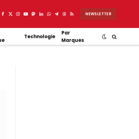
NEWSLETTER
Facebook
X
Instagram
YouTube
Mastodon
LinkedIn
WhatsApp
Partager
Threads
RSS
(Twitter)
sur
Telegram
Par
Technologie
ue
Marques