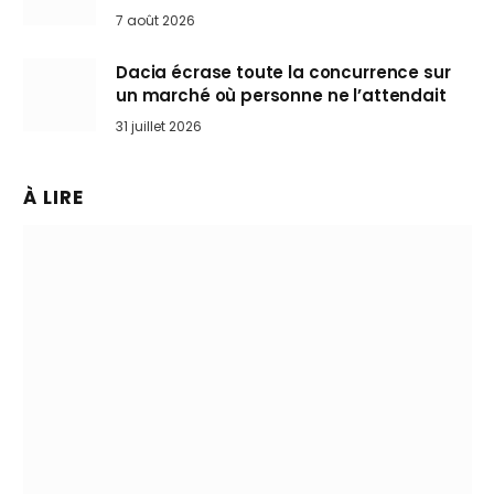
Mini désertent le salon
7 août 2026
Dacia écrase toute la concurrence sur
un marché où personne ne l’attendait
31 juillet 2026
À LIRE