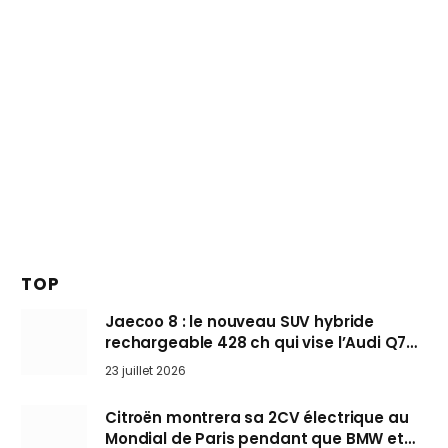
TOP
Jaecoo 8 : le nouveau SUV hybride
rechargeable 428 ch qui vise l’Audi Q7
arrive en Europe cet automne
23 juillet 2026
Citroën montrera sa 2CV électrique au
Mondial de Paris pendant que BMW et