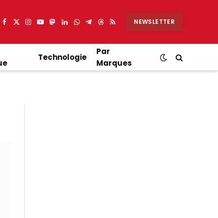
NEWSLETTER
Facebook
X
Instagram
YouTube
Mastodon
LinkedIn
WhatsApp
Partager
Threads
RSS
(Twitter)
sur
Telegram
Par
Technologie
ue
Marques