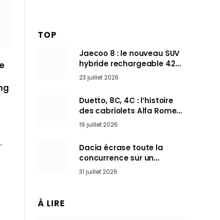
TOP
Jaecoo 8 : le nouveau SUV
hybride rechargeable 428
e
ch qui vise l’Audi Q7 arrive
23 juillet 2026
en Europe cet automne
ng
Duetto, 8C, 4C : l’histoire
des cabriolets Alfa Romeo,
ces Spider qui ont défini
19 juillet 2026
l’art de rouler cheveux au
vent
…
Dacia écrase toute la
concurrence sur un
marché où personne ne
31 juillet 2026
l’attendait
À LIRE