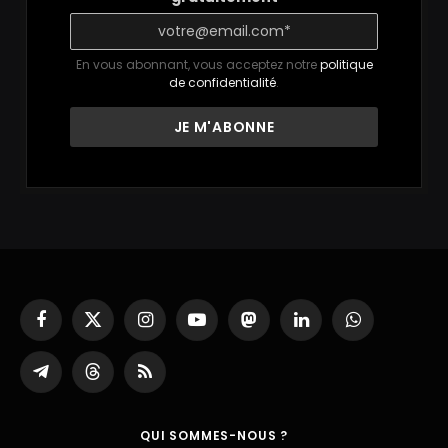
En vous abonnant, vous acceptez notre
politique
de confidentialité
.
Facebook
X
Instagram
YouTube
Mastodon
LinkedIn
WhatsApp
(Twitter)
Partager
Threads
RSS
sur
Telegram
QUI SOMMES-NOUS ?