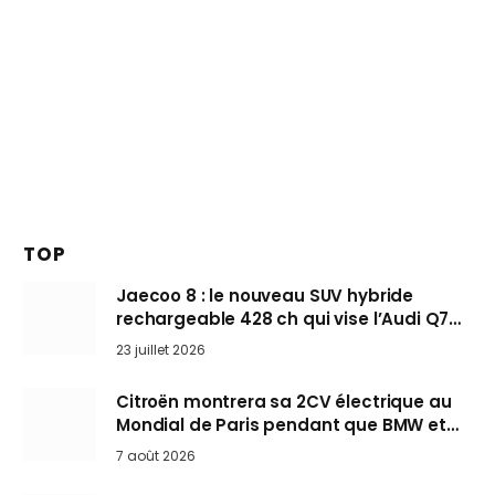
TOP
Jaecoo 8 : le nouveau SUV hybride
rechargeable 428 ch qui vise l’Audi Q7
arrive en Europe cet automne
23 juillet 2026
Citroën montrera sa 2CV électrique au
Mondial de Paris pendant que BMW et
Mini désertent le salon
7 août 2026