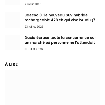
Mini désertent le salon
7 août 2026
Jaecoo 8 : le nouveau SUV hybride
rechargeable 428 ch qui vise l’Audi Q7
arrive en Europe cet automne
23 juillet 2026
Dacia écrase toute la concurrence sur
un marché où personne ne l’attendait
31 juillet 2026
À LIRE