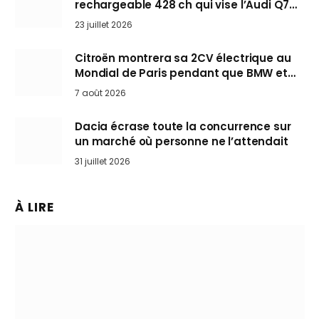
rechargeable 428 ch qui vise l’Audi Q7
arrive en Europe cet automne
23 juillet 2026
Citroën montrera sa 2CV électrique au
Mondial de Paris pendant que BMW et
Mini désertent le salon
7 août 2026
Dacia écrase toute la concurrence sur
un marché où personne ne l’attendait
31 juillet 2026
À LIRE