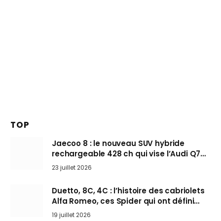
TOP
Jaecoo 8 : le nouveau SUV hybride
rechargeable 428 ch qui vise l’Audi Q7
arrive en Europe cet automne
23 juillet 2026
Duetto, 8C, 4C : l’histoire des cabriolets
Alfa Romeo, ces Spider qui ont défini
l’art de rouler cheveux au vent
19 juillet 2026