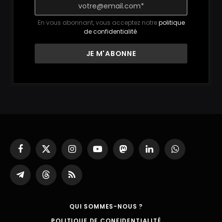
En vous abonnant, vous acceptez notre
politique
de confidentialité
.
Facebook
X
Instagram
YouTube
Mastodon
LinkedIn
WhatsApp
(Twitter)
Partager
Threads
RSS
sur
Telegram
QUI SOMMES-NOUS ?
POLITIQUE DE CONFIDENTIALITÉ