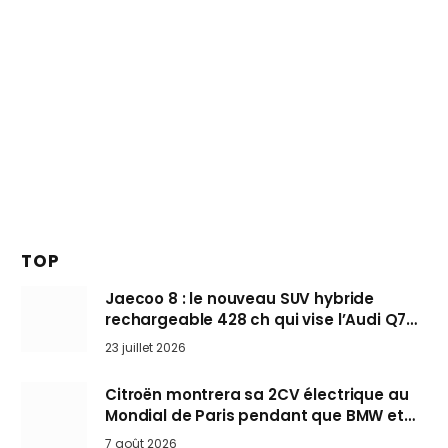
TOP
Jaecoo 8 : le nouveau SUV hybride
rechargeable 428 ch qui vise l’Audi Q7
arrive en Europe cet automne
23 juillet 2026
Citroën montrera sa 2CV électrique au
Mondial de Paris pendant que BMW et
Mini désertent le salon
7 août 2026