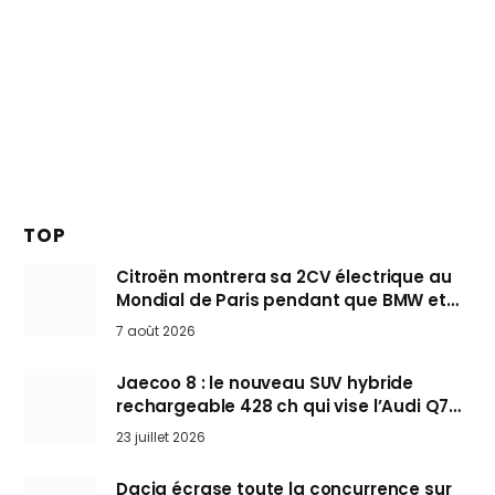
TOP
Citroën montrera sa 2CV électrique au
Mondial de Paris pendant que BMW et
Mini désertent le salon
7 août 2026
Jaecoo 8 : le nouveau SUV hybride
rechargeable 428 ch qui vise l’Audi Q7
arrive en Europe cet automne
23 juillet 2026
Dacia écrase toute la concurrence sur