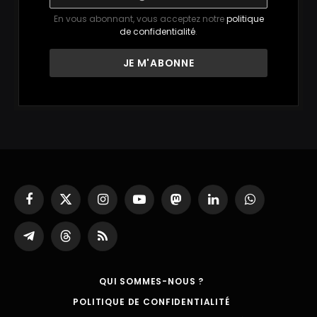
En vous abonnant, vous acceptez notre
politique
de confidentialité
.
Facebook
X
Instagram
YouTube
Mastodon
LinkedIn
WhatsApp
(Twitter)
Partager
Threads
RSS
sur
Telegram
QUI SOMMES-NOUS ?
POLITIQUE DE CONFIDENTIALITÉ