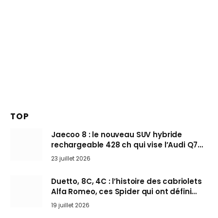
TOP
Jaecoo 8 : le nouveau SUV hybride
rechargeable 428 ch qui vise l’Audi Q7
arrive en Europe cet automne
23 juillet 2026
Duetto, 8C, 4C : l’histoire des cabriolets
Alfa Romeo, ces Spider qui ont défini
l’art de rouler cheveux au vent
19 juillet 2026