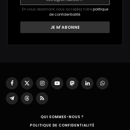
En vous abonnant, vous acceptez notre
politique
de confidentialité
.
Facebook
X
Instagram
YouTube
Mastodon
LinkedIn
WhatsApp
(Twitter)
Partager
Threads
RSS
sur
Telegram
QUI SOMMES-NOUS ?
POLITIQUE DE CONFIDENTIALITÉ