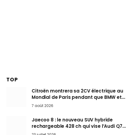
TOP
Citroën montrera sa 2CV électrique au
Mondial de Paris pendant que BMW et
Mini désertent le salon
7 août 2026
Jaecoo 8 : le nouveau SUV hybride
rechargeable 428 ch qui vise l’Audi Q7
arrive en Europe cet automne
23 juillet 2026