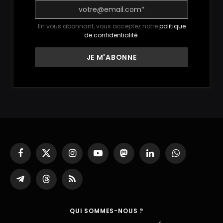
En vous abonnant, vous acceptez notre
politique
de confidentialité
.
Facebook
X
Instagram
YouTube
Mastodon
LinkedIn
WhatsApp
(Twitter)
Partager
Threads
RSS
sur
Telegram
QUI SOMMES-NOUS ?