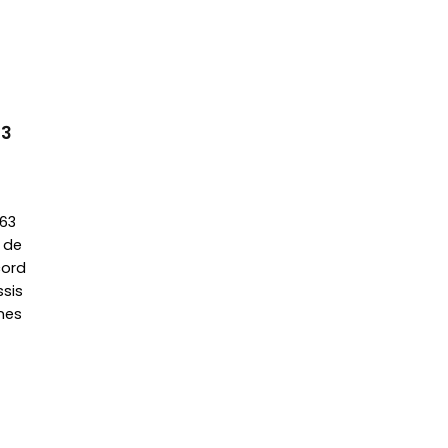
63
863
 de
cord
sis
nes