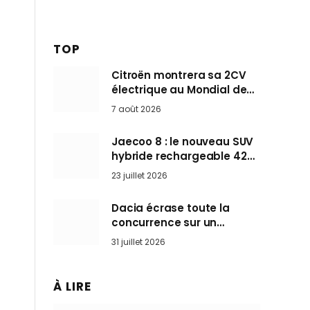
TOP
Citroën montrera sa 2CV
électrique au Mondial de
Paris pendant que BMW et
7 août 2026
Mini désertent le salon
Jaecoo 8 : le nouveau SUV
hybride rechargeable 428
ch qui vise l’Audi Q7 arrive
23 juillet 2026
en Europe cet automne
Dacia écrase toute la
concurrence sur un
marché où personne ne
31 juillet 2026
l’attendait
À LIRE