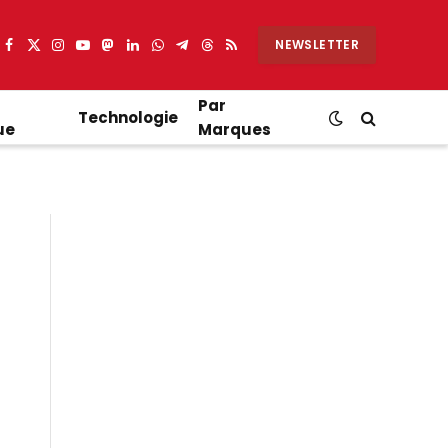
NEWSLETTER
Facebook
X
Instagram
YouTube
Mastodon
LinkedIn
WhatsApp
Partager
Threads
RSS
(Twitter)
sur
Telegram
Par
Technologie
ue
Marques