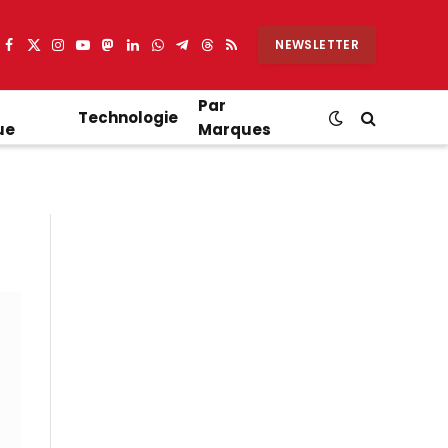
NEWSLETTER
Facebook
X
Instagram
YouTube
Mastodon
LinkedIn
WhatsApp
Partager
Threads
RSS
(Twitter)
sur
Telegram
Par
Technologie
ue
Marques