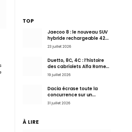
TOP
Jaecoo 8 : le nouveau SUV
hybride rechargeable 428
ch qui vise l’Audi Q7 arrive
23 juillet 2026
en Europe cet automne
Duetto, 8C, 4C : l’histoire
s
des cabriolets Alfa Romeo,
e
ces Spider qui ont défini
19 juillet 2026
l’art de rouler cheveux au
vent
Dacia écrase toute la
concurrence sur un
marché où personne ne
31 juillet 2026
l’attendait
À LIRE