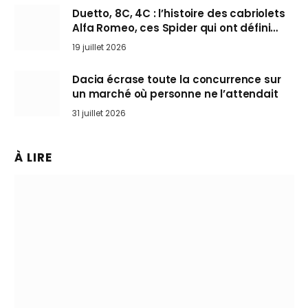
Duetto, 8C, 4C : l’histoire des cabriolets
Alfa Romeo, ces Spider qui ont défini
l’art de rouler cheveux au vent
19 juillet 2026
Dacia écrase toute la concurrence sur
un marché où personne ne l’attendait
31 juillet 2026
À LIRE