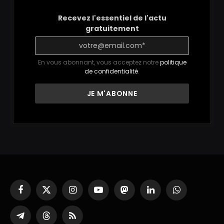
Recevez l'essentiel de l'actu
gratuitement
En vous abonnant, vous acceptez notre
politique
de confidentialité
.
Facebook
X
Instagram
YouTube
Mastodon
LinkedIn
WhatsApp
(Twitter)
Partager
Threads
RSS