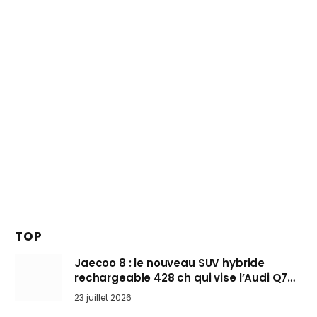
TOP
Jaecoo 8 : le nouveau SUV hybride
rechargeable 428 ch qui vise l’Audi Q7
arrive en Europe cet automne
23 juillet 2026