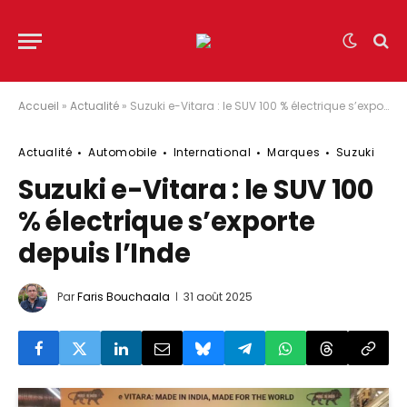
Accueil
»
Actualité
»
Suzuki e-Vitara : le SUV 100 % électrique s’exporte depuis l’Inde
Actualité
Automobile
International
Marques
Suzuki
Suzuki e-Vitara : le SUV 100
% électrique s’exporte
depuis l’Inde
Par
Faris Bouchaala
31 août 2025