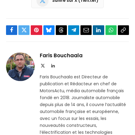
Suivre sur X (Twitter)
Facebook
Twitter
Pinterest
Bluesky
Threads
Partager
Email
LinkedIn
WhatsApp
Copi
sur
le
Telegram
lien
Faris Bouchaala
X
LinkedIn
(Twitter)
Faris Bouchaala est Directeur de
publication et Rédacteur en chef de
MotorsActu, média automobile français
fondé en 2018. Journaliste automobile
depuis plus de 14 ans, il couvre l’actualité
automobile française et européenne,
avec un focus sur les essais, les
nouveautés constructeurs,
l’électrification et les technologies