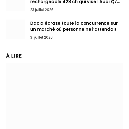
rechargeable 428 ch qui vise l’Audi Q7
arrive en Europe cet automne
23 juillet 2026
Dacia écrase toute la concurrence sur
un marché où personne ne l’attendait
31 juillet 2026
À LIRE