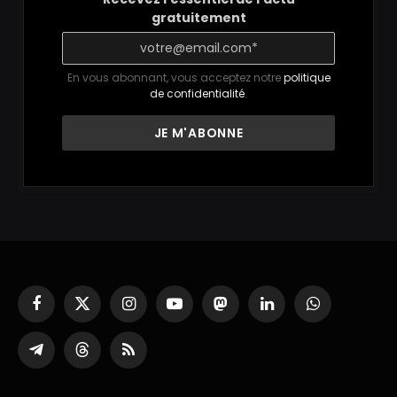
gratuitement
En vous abonnant, vous acceptez notre
politique
de confidentialité
.
Facebook
X
Instagram
YouTube
Mastodon
LinkedIn
WhatsApp
(Twitter)
Partager
Threads
RSS
sur
Telegram