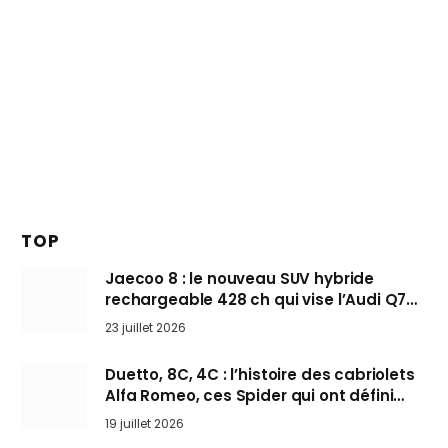
TOP
Jaecoo 8 : le nouveau SUV hybride
rechargeable 428 ch qui vise l’Audi Q7
arrive en Europe cet automne
23 juillet 2026
Duetto, 8C, 4C : l’histoire des cabriolets
Alfa Romeo, ces Spider qui ont défini
l’art de rouler cheveux au vent
19 juillet 2026