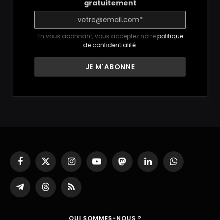
gratuitement
En vous abonnant, vous acceptez notre
politique
de confidentialité
.
Facebook
X
Instagram
YouTube
Mastodon
LinkedIn
WhatsApp
(Twitter)
Partager
Threads
RSS
sur
Telegram
QUI SOMMES-NOUS ?