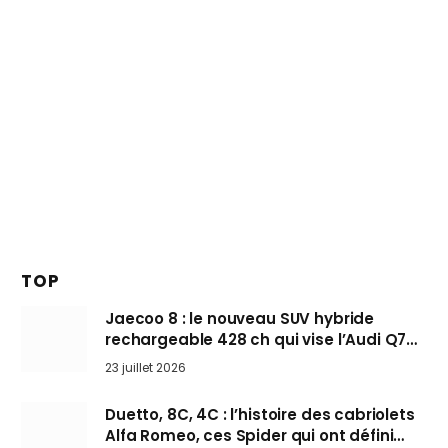
TOP
Jaecoo 8 : le nouveau SUV hybride
rechargeable 428 ch qui vise l’Audi Q7
arrive en Europe cet automne
23 juillet 2026
Duetto, 8C, 4C : l’histoire des cabriolets
Alfa Romeo, ces Spider qui ont défini