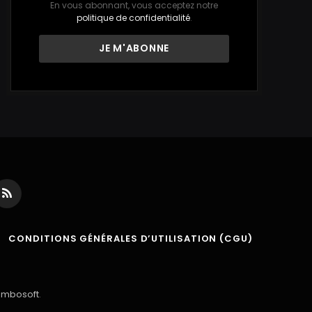
En vous abonnant, vous acceptez notre
politique de confidentialité
.
ds
RSS
CONDITIONS GÉNÉRALES D’UTILISATION (CGU)
ambosoft
.