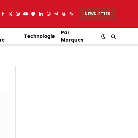
NEWSLETTER
Facebook
X
Instagram
YouTube
Mastodon
LinkedIn
WhatsApp
Partager
Threads
RSS
(Twitter)
sur
Telegram
Par
Technologie
ue
Marques