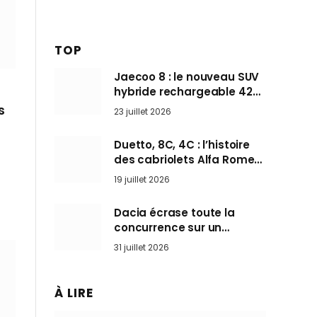
TOP
Jaecoo 8 : le nouveau SUV
hybride rechargeable 428
ch qui vise l’Audi Q7 arrive
s
23 juillet 2026
en Europe cet automne
Duetto, 8C, 4C : l’histoire
des cabriolets Alfa Romeo,
ces Spider qui ont défini
19 juillet 2026
l’art de rouler cheveux au
vent
Dacia écrase toute la
concurrence sur un
marché où personne ne
31 juillet 2026
l’attendait
À LIRE