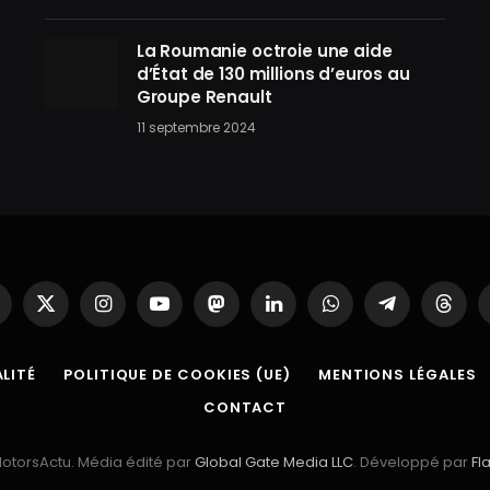
La Roumanie octroie une aide
d’État de 130 millions d’euros au
Groupe Renault
11 septembre 2024
acebook
X
Instagram
YouTube
Mastodon
LinkedIn
WhatsApp
Partager
Threa
(Twitter)
sur
Telegram
LITÉ
POLITIQUE DE COOKIES (UE)
MENTIONS LÉGALES
CONTACT
otorsActu. Média édité par
Global Gate Media LLC
. Développé par
Fl