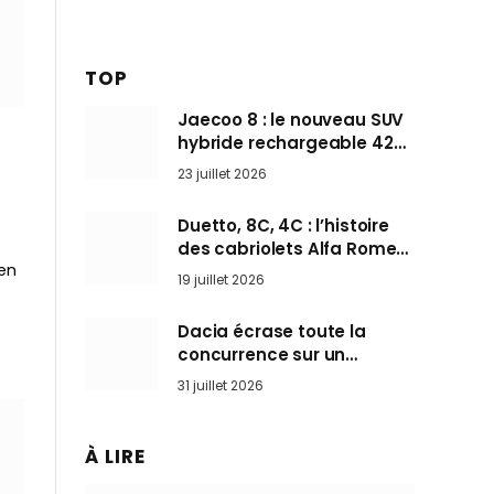
TOP
Jaecoo 8 : le nouveau SUV
hybride rechargeable 428
ch qui vise l’Audi Q7 arrive
23 juillet 2026
en Europe cet automne
Duetto, 8C, 4C : l’histoire
des cabriolets Alfa Romeo,
 en
ces Spider qui ont défini
19 juillet 2026
l’art de rouler cheveux au
vent
Dacia écrase toute la
concurrence sur un
marché où personne ne
31 juillet 2026
l’attendait
À LIRE