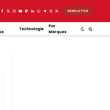
NEWSLETTER
Facebook
X
Instagram
YouTube
Mastodon
LinkedIn
WhatsApp
Partager
Threads
RSS
(Twitter)
sur
Telegram
Par
Technologie
ue
Marques