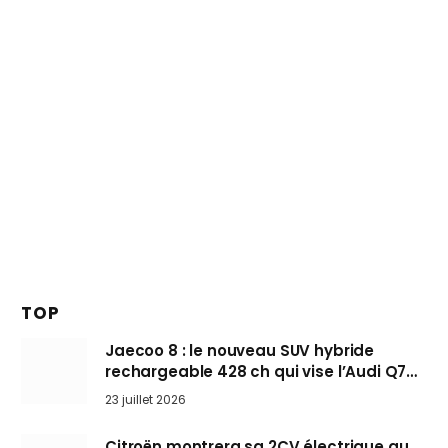
TOP
Jaecoo 8 : le nouveau SUV hybride
rechargeable 428 ch qui vise l’Audi Q7
arrive en Europe cet automne
23 juillet 2026
Citroën montrera sa 2CV électrique au