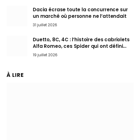
Dacia écrase toute la concurrence sur
un marché où personne ne l’attendait
31 juillet 2026
Duetto, 8C, 4C : l’histoire des cabriolets
Alfa Romeo, ces Spider qui ont défini
l’art de rouler cheveux au vent
19 juillet 2026
À LIRE