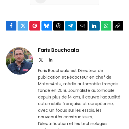
Facebook
Twitter
Pinterest
Bluesky
Threads
Partager
Email
LinkedIn
WhatsApp
Copi
sur
le
Telegram
lien
Faris Bouchaala
X
LinkedIn
(Twitter)
Faris Bouchaala est Directeur de
publication et Rédacteur en chef de
MotorsActu, média automobile français
fondé en 2018. Journaliste automobile
depuis plus de 14 ans, il couvre l’actualité
automobile française et européenne,
avec un focus sur les essais, les
nouveautés constructeurs,
l’électrification et les technologies