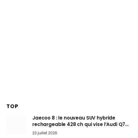
TOP
Jaecoo 8 : le nouveau SUV hybride
rechargeable 428 ch qui vise l’Audi Q7
arrive en Europe cet automne
23 juillet 2026