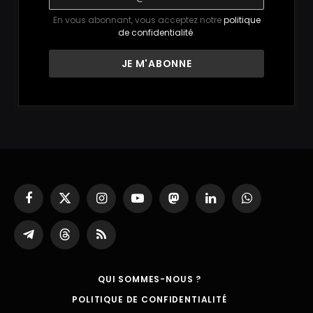
En vous abonnant, vous acceptez notre
politique
de confidentialité
.
Facebook
X
Instagram
YouTube
Mastodon
LinkedIn
WhatsApp
(Twitter)
Partager
Threads
RSS
sur
Telegram
QUI SOMMES-NOUS ?
POLITIQUE DE CONFIDENTIALITÉ