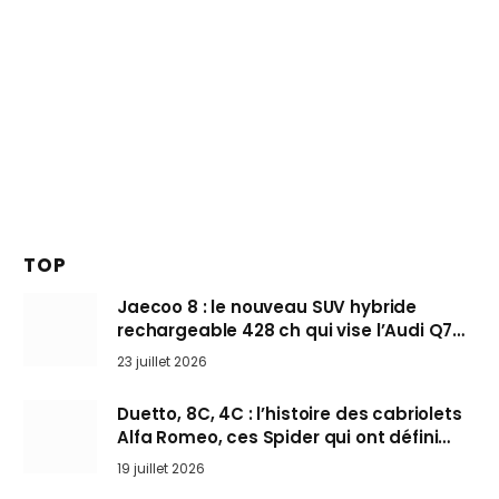
TOP
Jaecoo 8 : le nouveau SUV hybride
rechargeable 428 ch qui vise l’Audi Q7
arrive en Europe cet automne
23 juillet 2026
Duetto, 8C, 4C : l’histoire des cabriolets
Alfa Romeo, ces Spider qui ont défini
l’art de rouler cheveux au vent
19 juillet 2026