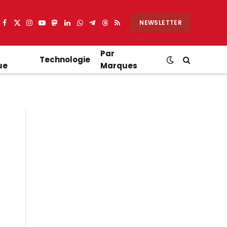
NEWSLETTER
Facebook
X
Instagram
YouTube
Mastodon
LinkedIn
WhatsApp
Partager
Threads
RSS
(Twitter)
sur
Telegram
Par
Technologie
ue
Marques