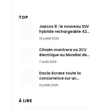
TOP
Jaecoo 8 : le nouveau SUV
hybride rechargeable 428
ch qui vise l’Audi Q7 arrive
23 juillet 2026
en Europe cet automne
Citroën montrera sa 2CV
électrique au Mondial de
Paris pendant que BMW et
7 août 2026
Mini désertent le salon
Dacia écrase toute la
concurrence sur un
marché où personne ne
31 juillet 2026
l’attendait
À LIRE