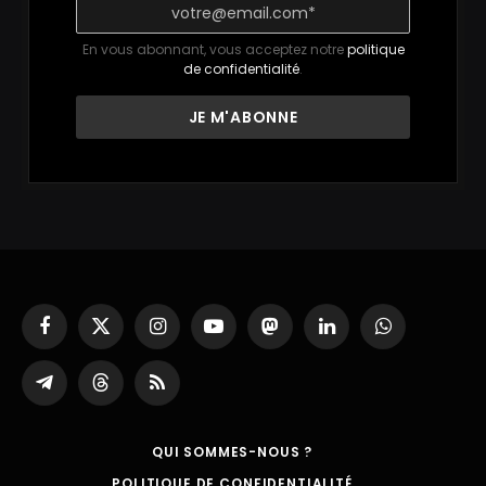
En vous abonnant, vous acceptez notre
politique
de confidentialité
.
Facebook
X
Instagram
YouTube
Mastodon
LinkedIn
WhatsApp
(Twitter)
Partager
Threads
RSS
sur
Telegram
QUI SOMMES-NOUS ?
POLITIQUE DE CONFIDENTIALITÉ