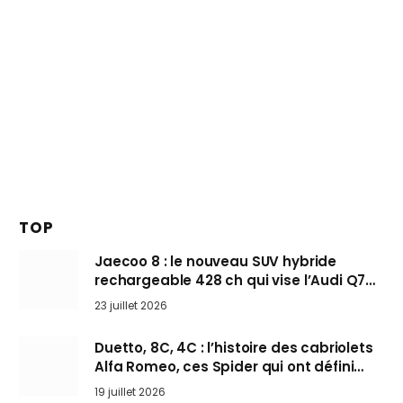
TOP
Jaecoo 8 : le nouveau SUV hybride
rechargeable 428 ch qui vise l’Audi Q7
arrive en Europe cet automne
23 juillet 2026
Duetto, 8C, 4C : l’histoire des cabriolets
Alfa Romeo, ces Spider qui ont défini
l’art de rouler cheveux au vent
19 juillet 2026