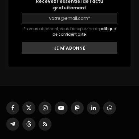
Recevez l'essentiel de l'actu
gratuitement
En vous abonnant, vous acceptez notre
politique
de confidentialité
.
Facebook
X
Instagram
YouTube
Mastodon
LinkedIn
WhatsApp
(Twitter)
Partager
Threads
RSS
sur
Telegram