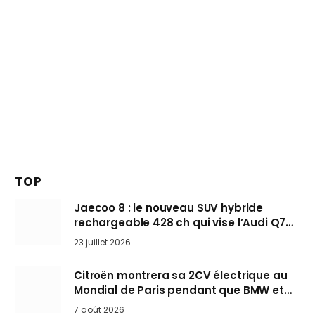
TOP
Jaecoo 8 : le nouveau SUV hybride
rechargeable 428 ch qui vise l’Audi Q7
arrive en Europe cet automne
23 juillet 2026
Citroën montrera sa 2CV électrique au
Mondial de Paris pendant que BMW et
Mini désertent le salon
7 août 2026