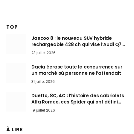
TOP
Jaecoo 8 : le nouveau SUV hybride
rechargeable 428 ch qui vise l’Audi Q7
arrive en Europe cet automne
23 juillet 2026
Dacia écrase toute la concurrence sur
un marché où personne ne l’attendait
31 juillet 2026
Duetto, 8C, 4C : l’histoire des cabriolets
Alfa Romeo, ces Spider qui ont défini
l’art de rouler cheveux au vent
19 juillet 2026
À LIRE