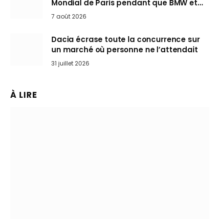
Mondial de Paris pendant que BMW et
Mini désertent le salon
7 août 2026
Dacia écrase toute la concurrence sur
un marché où personne ne l’attendait
31 juillet 2026
À LIRE