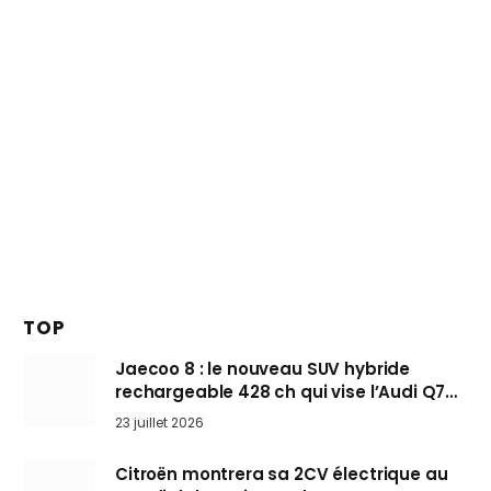
TOP
Jaecoo 8 : le nouveau SUV hybride
rechargeable 428 ch qui vise l’Audi Q7
arrive en Europe cet automne
23 juillet 2026
Citroën montrera sa 2CV électrique au