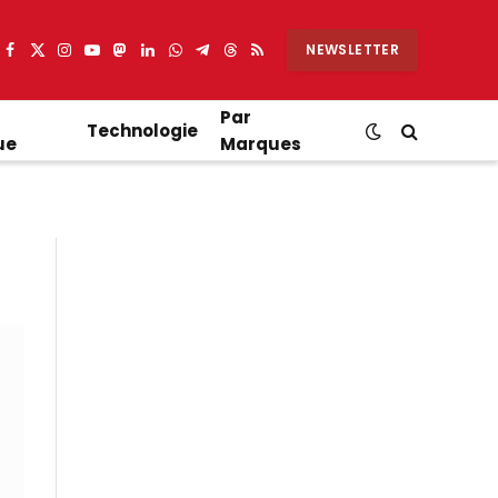
NEWSLETTER
Facebook
X
Instagram
YouTube
Mastodon
LinkedIn
WhatsApp
Partager
Threads
RSS
(Twitter)
sur
Telegram
Par
Technologie
ue
Marques