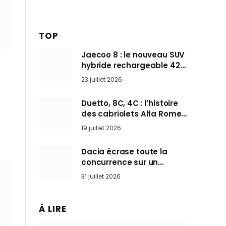
TOP
Jaecoo 8 : le nouveau SUV
hybride rechargeable 428
ch qui vise l’Audi Q7 arrive
23 juillet 2026
en Europe cet automne
Duetto, 8C, 4C : l’histoire
des cabriolets Alfa Romeo,
ces Spider qui ont défini
19 juillet 2026
l’art de rouler cheveux au
vent
Dacia écrase toute la
concurrence sur un
marché où personne ne
31 juillet 2026
l’attendait
À LIRE