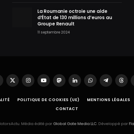
La Roumanie octroie une aide
d’État de 130 millions d’euros au
Groupe Renault
11 septembre 2024
acebook
X
Instagram
YouTube
Mastodon
LinkedIn
WhatsApp
Partager
Threa
(Twitter)
sur
Telegram
LITÉ
POLITIQUE DE COOKIES (UE)
MENTIONS LÉGALES
CONTACT
otorsActu. Média édité par
Global Gate Media LLC
. Développé par
Fl