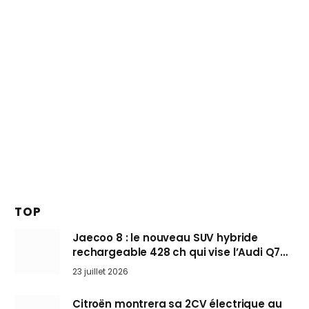
TOP
Jaecoo 8 : le nouveau SUV hybride
rechargeable 428 ch qui vise l’Audi Q7
arrive en Europe cet automne
23 juillet 2026
Citroën montrera sa 2CV électrique au