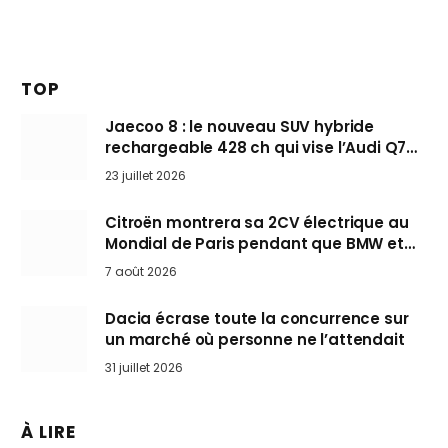
TOP
Jaecoo 8 : le nouveau SUV hybride
rechargeable 428 ch qui vise l’Audi Q7
arrive en Europe cet automne
23 juillet 2026
Citroën montrera sa 2CV électrique au
Mondial de Paris pendant que BMW et
Mini désertent le salon
7 août 2026
Dacia écrase toute la concurrence sur
un marché où personne ne l’attendait
31 juillet 2026
À LIRE