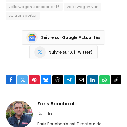
volkswagen transporter t6
volkswagen van
vw transporter
Suivre sur Google Actualités
Suivre sur X (Twitter)
Facebook
Twitter
Pinterest
Bluesky
Threads
Partager
Email
LinkedIn
WhatsApp
Copi
sur
le
Telegram
lien
Faris Bouchaala
X
LinkedIn
(Twitter)
Faris Bouchaala est Directeur de