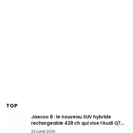
TOP
Jaecoo 8 : le nouveau SUV hybride
rechargeable 428 ch qui vise l’Audi Q7
arrive en Europe cet automne
23 juillet 2026