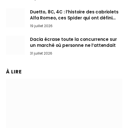
Duetto, 8C, 4C : l’histoire des cabriolets
Alfa Romeo, ces Spider qui ont défini
l’art de rouler cheveux au vent
19 juillet 2026
Dacia écrase toute la concurrence sur
un marché où personne ne l’attendait
31 juillet 2026
À LIRE