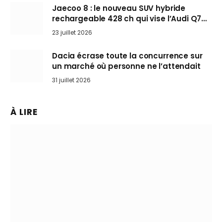
Jaecoo 8 : le nouveau SUV hybride
rechargeable 428 ch qui vise l’Audi Q7
arrive en Europe cet automne
23 juillet 2026
Dacia écrase toute la concurrence sur
un marché où personne ne l’attendait
31 juillet 2026
À LIRE