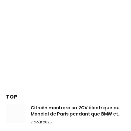
TOP
Citroën montrera sa 2CV électrique au
Mondial de Paris pendant que BMW et
Mini désertent le salon
7 août 2026