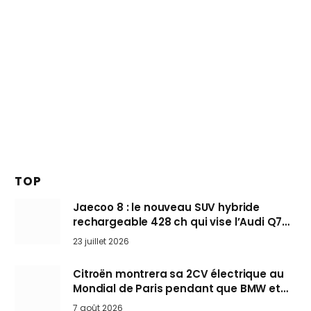
TOP
Jaecoo 8 : le nouveau SUV hybride
rechargeable 428 ch qui vise l’Audi Q7
arrive en Europe cet automne
23 juillet 2026
Citroën montrera sa 2CV électrique au
Mondial de Paris pendant que BMW et
Mini désertent le salon
7 août 2026