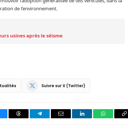
mouvoir l’adoption généralisée de tels véhicules, dans la
oration de l’environnement.
eurs usines après le séisme
tualités
Suivre sur X (Twitter)
luesky
Threads
Partager
Email
LinkedIn
WhatsApp
C
sur
le