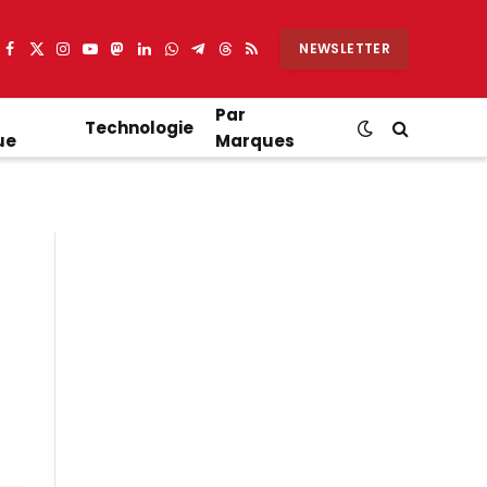
NEWSLETTER
Facebook
X
Instagram
YouTube
Mastodon
LinkedIn
WhatsApp
Partager
Threads
RSS
(Twitter)
sur
Telegram
Par
Technologie
ue
Marques