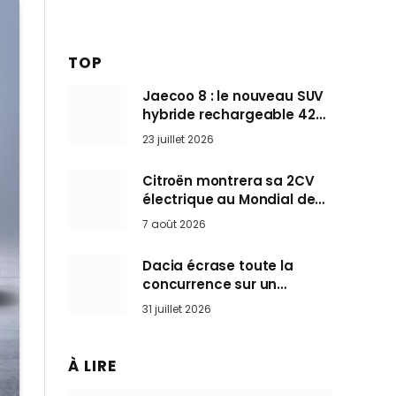
TOP
Jaecoo 8 : le nouveau SUV
hybride rechargeable 428
ch qui vise l’Audi Q7 arrive
23 juillet 2026
en Europe cet automne
Citroën montrera sa 2CV
électrique au Mondial de
Paris pendant que BMW et
7 août 2026
Mini désertent le salon
Dacia écrase toute la
concurrence sur un
marché où personne ne
31 juillet 2026
l’attendait
À LIRE