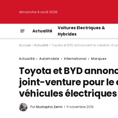
dimanche 9 août 2026
Voitures Electriques &
Actualité
Hybrides
Accueil
»
Actualité
»
Toyota et BYD annoncent la création d’un
Actualité
Automobile
International
Marques
Toyota et BYD annonc
joint-venture pour l
véhicules électriques
Par
Mustapha Zemri
11 novembre 2019