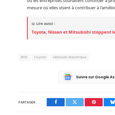
où les entreprises souhaitent continuer à pro
mesure où elles visent à contribuer à l’améli
📖
Lire aussi :
Toyota, Nissan et Mitsubishi stoppent l
BYD
Toyota
véhicule électrique
Suivre sur Google Ac
PARTAGER.
Facebook
Twitter
Pinterest
B