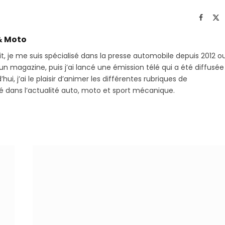
Telegram
li
Facebo
X
(T
& Moto
it, je me suis spécialisé dans la presse automobile depuis 2012 o
 magazine, puis j’ai lancé une émission télé qui a été diffusée
hui, j’ai le plaisir d’animer les différentes rubriques de
sé dans l’actualité auto, moto et sport mécanique.