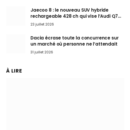
Jaecoo 8 : le nouveau SUV hybride
rechargeable 428 ch qui vise l’Audi Q7
arrive en Europe cet automne
23 juillet 2026
Dacia écrase toute la concurrence sur
un marché où personne ne l’attendait
31 juillet 2026
À LIRE