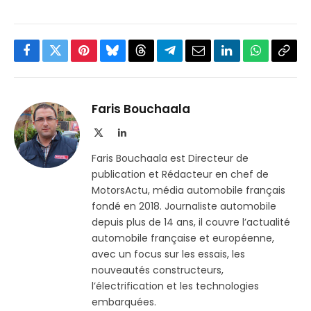
Facebook
Twitter
Pinterest
Bluesky
Threads
Partager
Email
LinkedIn
WhatsApp
Copi
sur
le
Telegram
lien
Faris Bouchaala
X
LinkedIn
(Twitter)
Faris Bouchaala est Directeur de
publication et Rédacteur en chef de
MotorsActu, média automobile français
fondé en 2018. Journaliste automobile
depuis plus de 14 ans, il couvre l’actualité
automobile française et européenne,
avec un focus sur les essais, les
nouveautés constructeurs,
l’électrification et les technologies
embarquées.