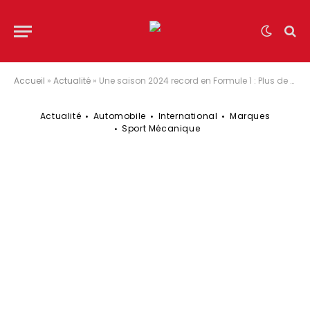
Accueil
»
Actualité
»
Une saison 2024 record en Formule 1 : Plus de 35 records battus par Verstappen, Hamilton et Alonso
Actualité
Automobile
International
Marques
Sport Mécanique