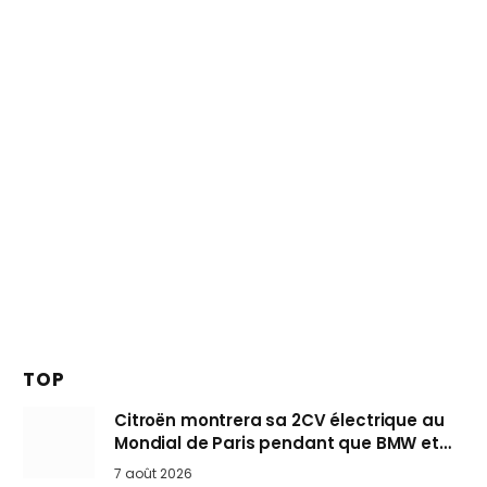
TOP
Citroën montrera sa 2CV électrique au
Mondial de Paris pendant que BMW et
Mini désertent le salon
7 août 2026