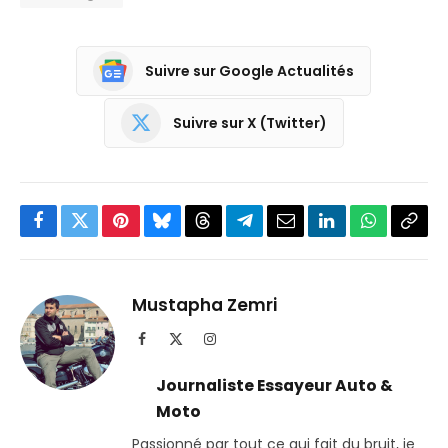
Suivre sur Google Actualités
Suivre sur X (Twitter)
Facebook
Twitter
Pinterest
Bluesky
Threads
Partager
Email
LinkedIn
WhatsApp
Copi
sur
le
Telegram
lien
Mustapha Zemri
Facebook
X
Instagram
(Twitter)
Journaliste Essayeur Auto &
Moto
Passionné par tout ce qui fait du bruit, je