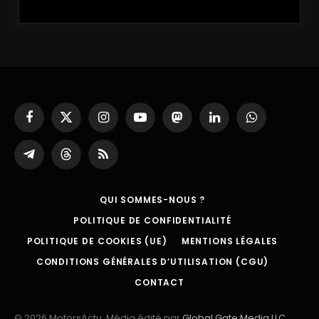
Facebook
X
Instagram
YouTube
Mastodon
LinkedIn
WhatsApp
(Twitter)
Partager
Threads
RSS
sur
Telegram
QUI SOMMES-NOUS ?
POLITIQUE DE CONFIDENTIALITÉ
POLITIQUE DE COOKIES (UE)
MENTIONS LÉGALES
CONDITIONS GÉNÉRALES D’UTILISATION (CGU)
CONTACT
© 2026 MotorsActu. Média édité par
Global Gate Media LLC
.