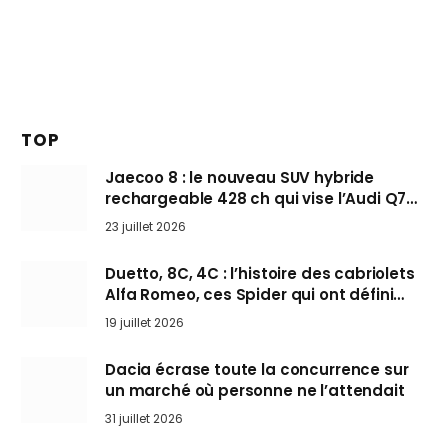
TOP
Jaecoo 8 : le nouveau SUV hybride
rechargeable 428 ch qui vise l’Audi Q7
arrive en Europe cet automne
23 juillet 2026
Duetto, 8C, 4C : l’histoire des cabriolets
Alfa Romeo, ces Spider qui ont défini
l’art de rouler cheveux au vent
19 juillet 2026
Dacia écrase toute la concurrence sur
un marché où personne ne l’attendait
31 juillet 2026