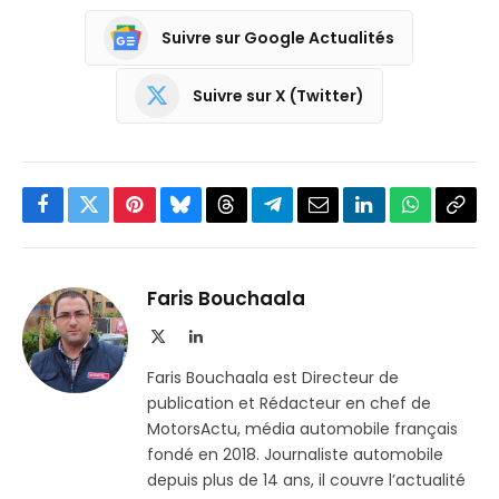
Suivre sur Google Actualités
Suivre sur X (Twitter)
Facebook
Twitter
Pinterest
Bluesky
Threads
Partager
Email
LinkedIn
WhatsApp
Copi
sur
le
Telegram
lien
Faris Bouchaala
X
LinkedIn
(Twitter)
Faris Bouchaala est Directeur de
publication et Rédacteur en chef de
MotorsActu, média automobile français
fondé en 2018. Journaliste automobile
depuis plus de 14 ans, il couvre l’actualité