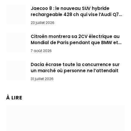
Jaecoo 8 : le nouveau SUV hybride
rechargeable 428 ch qui vise l’Audi Q7
arrive en Europe cet automne
23 juillet 2026
Citroën montrera sa 2CV électrique au
Mondial de Paris pendant que BMW et
Mini désertent le salon
7 août 2026
Dacia écrase toute la concurrence sur
un marché où personne ne l’attendait
31 juillet 2026
À LIRE