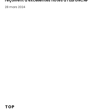
reçoivent d’excellentes notes à l’EuroNCAP
28 mars 2024
TOP