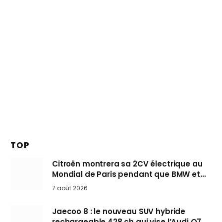
TOP
Citroën montrera sa 2CV électrique au
Mondial de Paris pendant que BMW et
Mini désertent le salon
7 août 2026
Jaecoo 8 : le nouveau SUV hybride
rechargeable 428 ch qui vise l’Audi Q7