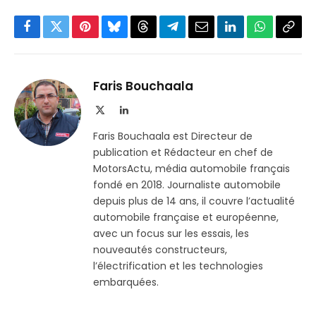
Facebook
Twitter
Pinterest
Bluesky
Threads
Partager
Email
LinkedIn
WhatsApp
Copi
sur
le
Telegram
lien
Faris Bouchaala
X
LinkedIn
(Twitter)
Faris Bouchaala est Directeur de
publication et Rédacteur en chef de
MotorsActu, média automobile français
fondé en 2018. Journaliste automobile
depuis plus de 14 ans, il couvre l’actualité
automobile française et européenne,
avec un focus sur les essais, les
nouveautés constructeurs,
l’électrification et les technologies
embarquées.