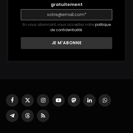
gratuitement
En vous abonnant, vous acceptez notre
politique
de confidentialité
.
Facebook
X
Instagram
YouTube
Mastodon
LinkedIn
WhatsApp
(Twitter)
Partager
Threads
RSS
sur
Telegram