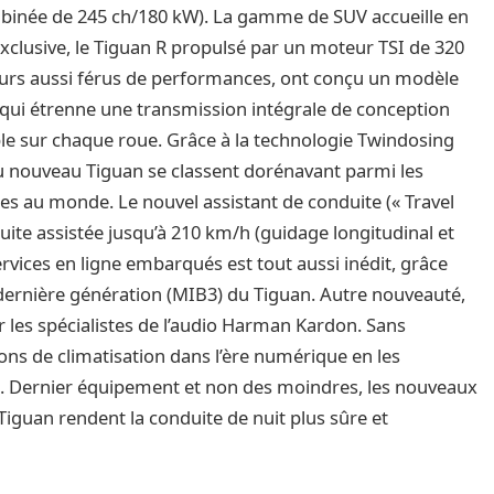
mbinée de 245 ch/180 kW). La gamme de SUV accueille en
exclusive, le Tiguan R propulsé par un moteur TSI de 320
ours aussi férus de performances, ont conçu un modèle
ui étrenne une transmission intégrale de conception
uple sur chaque roue. Grâce à la technologie Twindosing
u nouveau Tiguan se classent dorénavant parmi les
s au monde. Le nouvel assistant de conduite (« Travel
uite assistée jusqu’à 210 km/h (guidage longitudinal et
services en ligne embarqués est tout aussi inédit, grâce
dernière génération (MIB3) du Tiguan. Autre nouveauté,
 les spécialistes de l’audio Harman Kardon. Sans
ns de climatisation dans l’ère numérique en les
es. Dernier équipement et non des moindres, les nouveaux
Tiguan rendent la conduite de nuit plus sûre et