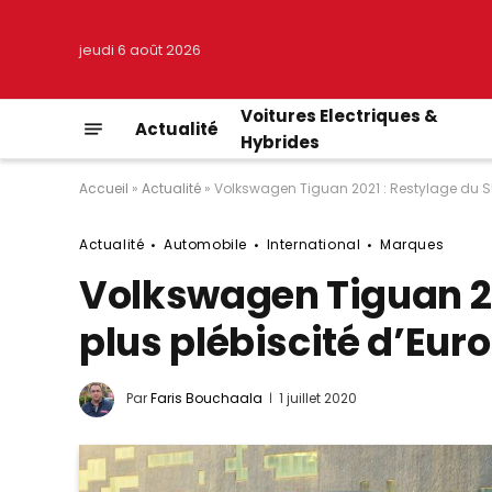
jeudi 6 août 2026
Voitures Electriques &
Actualité
Hybrides
Accueil
»
Actualité
»
Volkswagen Tiguan 2021 : Restylage du SU
Actualité
Automobile
International
Marques
Volkswagen Tiguan 20
plus plébiscité d’Eur
Par
Faris Bouchaala
1 juillet 2020