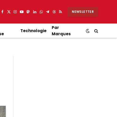
NEWSLETTER
Facebook
X
Instagram
YouTube
Mastodon
LinkedIn
WhatsApp
Partager
Threads
RSS
(Twitter)
sur
Telegram
Par
Technologie
ue
Marques