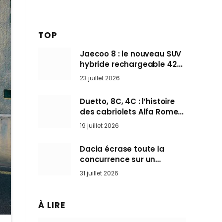
TOP
Jaecoo 8 : le nouveau SUV
hybride rechargeable 428
ch qui vise l’Audi Q7 arrive
23 juillet 2026
en Europe cet automne
Duetto, 8C, 4C : l’histoire
des cabriolets Alfa Romeo,
ces Spider qui ont défini
19 juillet 2026
l’art de rouler cheveux au
vent
Dacia écrase toute la
concurrence sur un
marché où personne ne
31 juillet 2026
l’attendait
À LIRE