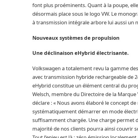
font plus proéminents. Quant à la poupe, ell
désormais place sous le logo VW. Le monog
à transmission intégrale arbore lui aussi un
Nouveaux systèmes de propulsion
Une déclinaison eHybrid électrisante.
Volkswagen a totalement revu la gamme des
avec transmission hybride rechargeable de 24
eHybrid constitue un élément central du pr
Welsch, membre du Directoire de la Marque 
déclare : « Nous avons élaboré le concept de
systématiquement démarrer en mode électriq
suffisamment chargée. Une charge permet de
majorité de nos clients pourra ainsi couvrir
Tout l’enjeu est là : zéro émission localement