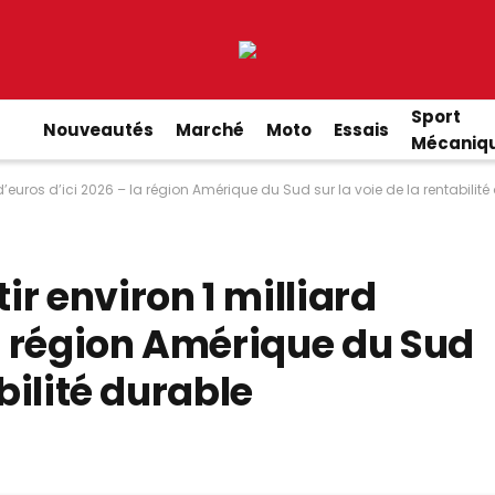
Sport
Nouveautés
Marché
Moto
Essais
Mécaniq
d’euros d’ici 2026 – la région Amérique du Sud sur la voie de la rentabilité
r environ 1 milliard
la région Amérique du Sud
abilité durable