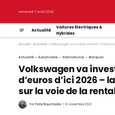
vendredi 7 août 2026
Voitures Electriques &
Actualité
Hybrides
Accueil
»
Actualité
»
Volkswagen va investir environ 1 milliard 
Actualité
Automobile
International
Marques
Volkswagen va investi
d’euros d’ici 2026 – 
sur la voie de la rent
Par
Faris Bouchaala
9 novembre 2021