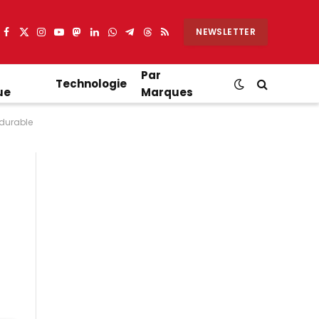
NEWSLETTER
Facebook
X
Instagram
YouTube
Mastodon
LinkedIn
WhatsApp
Partager
Threads
RSS
(Twitter)
sur
Telegram
Par
Technologie
ue
Marques
 durable