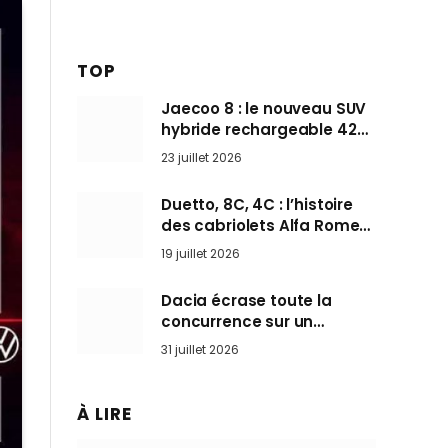
TOP
Jaecoo 8 : le nouveau SUV
hybride rechargeable 428
ch qui vise l’Audi Q7 arrive
23 juillet 2026
en Europe cet automne
Duetto, 8C, 4C : l’histoire
des cabriolets Alfa Romeo,
ces Spider qui ont défini
19 juillet 2026
l’art de rouler cheveux au
vent
Dacia écrase toute la
concurrence sur un
marché où personne ne
31 juillet 2026
l’attendait
À LIRE