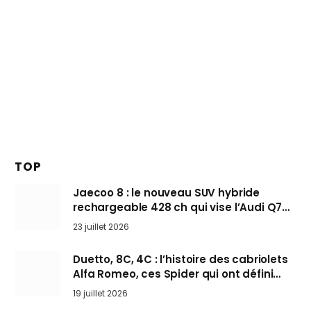
TOP
Jaecoo 8 : le nouveau SUV hybride
rechargeable 428 ch qui vise l’Audi Q7
arrive en Europe cet automne
23 juillet 2026
Duetto, 8C, 4C : l’histoire des cabriolets
Alfa Romeo, ces Spider qui ont défini
l’art de rouler cheveux au vent
19 juillet 2026