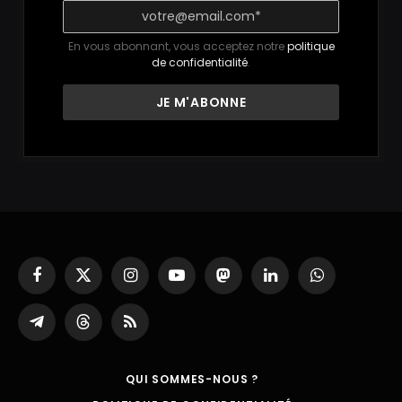
En vous abonnant, vous acceptez notre
politique
de confidentialité
.
Facebook
X
Instagram
YouTube
Mastodon
LinkedIn
WhatsApp
(Twitter)
Partager
Threads
RSS
sur
Telegram
QUI SOMMES-NOUS ?