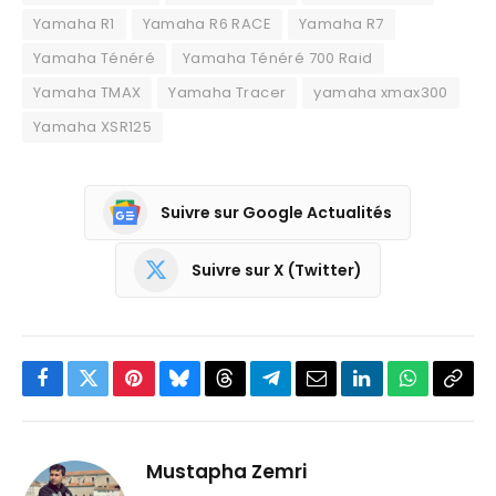
Yamaha R1
Yamaha R6 RACE
Yamaha R7
Yamaha Ténéré
Yamaha Ténéré 700 Raid
Yamaha TMAX
Yamaha Tracer
yamaha xmax300
Yamaha XSR125
Suivre sur Google Actualités
Suivre sur X (Twitter)
Facebook
Twitter
Pinterest
Bluesky
Threads
Partager
Email
LinkedIn
WhatsApp
Copi
sur
le
Telegram
lien
Mustapha Zemri